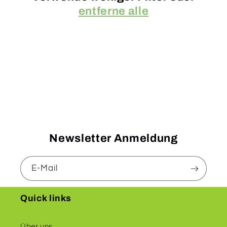
r
entferne alle
i
e
:
Newsletter Anmeldung
E-Mail
Quick links
Über uns