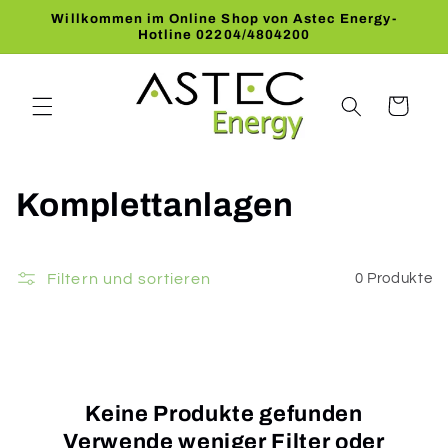
Direkt
Willkommen im Online Shop von Astec Energy-
zum
Hotline 02204/4804200
Inhalt
Warenkorb
K
Komplettanlagen
a
t
Filtern und sortieren
0 Produkte
e
g
o
Keine Produkte gefunden
Verwende weniger Filter oder