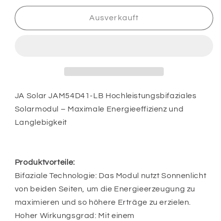
Menge
Menge
für
für
Ausverkauft
Balkonkraftwerk
Balkonkraftwerk
900Wp
900Wp
2x
2x
JA
JA
Solar
Solar
Glas-
Glas-
Glas
Glas
JA Solar JAM54D41-LB Hochleistungsbifaziales
Hoymiles
Hoymiles
Solarmodul – Maximale Energieeffizienz und
HMS-
HMS-
Langlebigkeit
800W-
800W-
2T
2T
Produktvorteile:
Bifaziale Technologie: Das Modul nutzt Sonnenlicht
von beiden Seiten, um die Energieerzeugung zu
maximieren und so höhere Erträge zu erzielen.
Hoher Wirkungsgrad: Mit einem