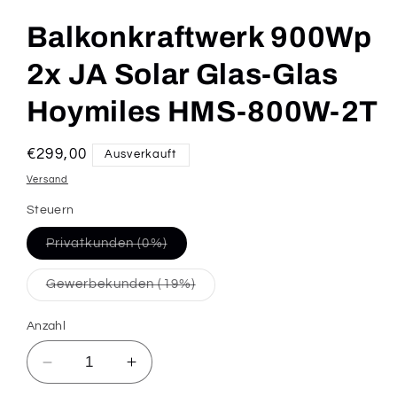
Balkonkraftwerk 900Wp
2x JA Solar Glas-Glas
Hoymiles HMS-800W-2T
Normaler
€299,00
Ausverkauft
Preis
Versand
Steuern
Variante
Privatkunden (0%)
ausverkauft
oder
nicht
Variante
Gewerbekunden (19%)
verfügbar
ausverkauft
oder
nicht
Anzahl
verfügbar
Verringere
Erhöhe
die
die